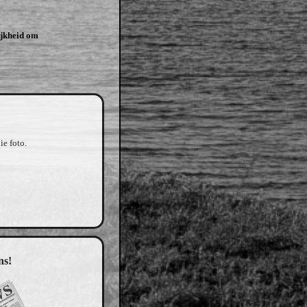
lijkheid om
e foto.
ns!