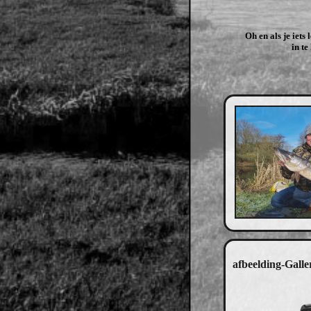
Oh en als je iets
in te
afbeelding-Galler