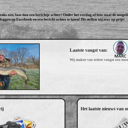
 leuks ziet, laat dan een berichtje achter! Onder het verslag of foto staat de moge
 loggen op Facebook en een bericht achter te laten! Dit stellen wij zeer op prijs!
Laatste vangst van:
Wij maken van iedere vangst een mooi
ij
Het laatste nieuws van o