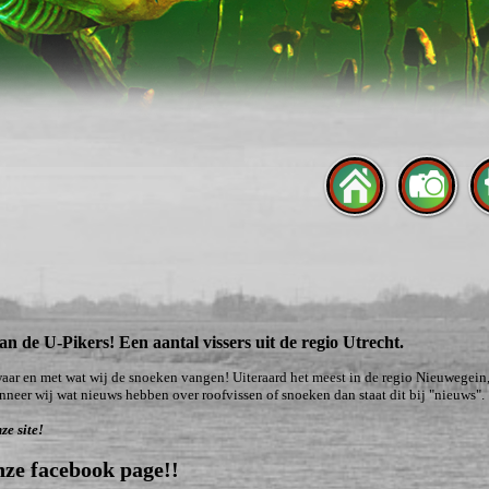
n de U-Pikers! Een aantal vissers uit de regio Utrecht.
waar en met wat wij de snoeken vangen! Uiteraard het meest in de regio Nieuwegein
neer wij wat nieuws hebben over roofvissen of snoeken dan staat dit bij "nieuws".
ze site!
nze facebook page!!