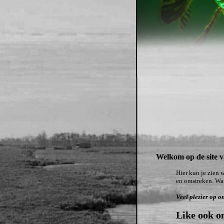
Welkom op de site va
Hier kun je zien 
en omstreken. Wan
Veel plezier op on
Like ook o