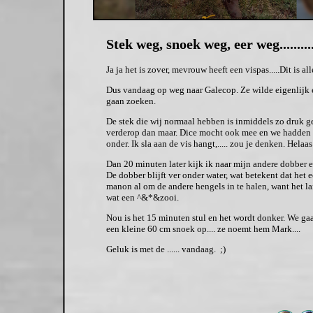
Stek weg, snoek weg, eer weg..........
Ja ja het is zover, mevrouw heeft een vispas.....Dit is 
Dus vandaag op weg naar Galecop. Ze wilde eigenlijk e
gaan zoeken.
De stek die wij normaal hebben is inmiddels zo druk g
verderop dan maar. Dice mocht ook mee en we hadden er
onder. Ik sla aan de vis hangt,..... zou je denken. Hela
Dan 20 minuten later kijk ik naar mijn andere dobber 
De dobber blijft ver onder water, wat betekent dat het 
manon al om de andere hengels in te halen, want het lan
wat een ^&*&zooi.
Nou is het 15 minuten stul en het wordt donker. We gaan
een kleine 60 cm snoek op.... ze noemt hem Mark....
Geluk is met de ...... vandaag. ;)