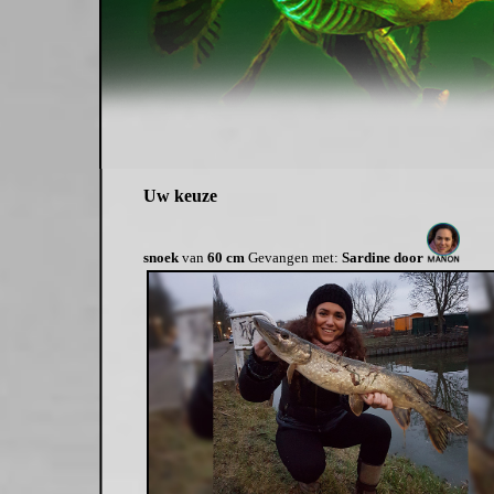
Uw keuze
snoek
van
60 cm
Gevangen met:
Sardine door